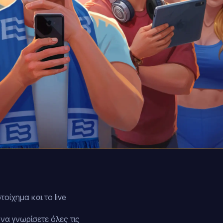
οίχημα και το live 
 να γνωρίσετε όλες τις 