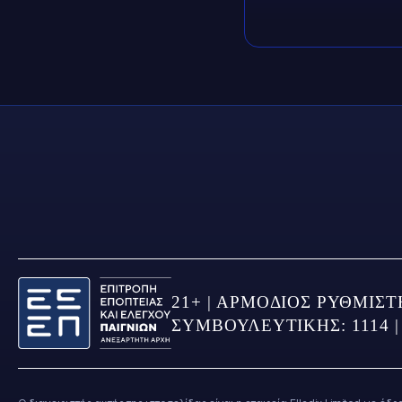
21+ | ΑΡΜΟΔΙΟΣ ΡΥΘΜΙΣ
ΣΥΜΒΟΥΛΕΥΤΙΚΗΣ: 1114 