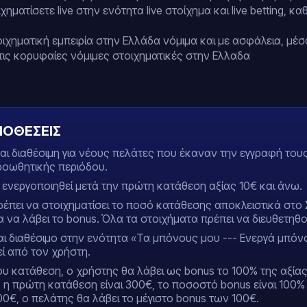
ηματίσετε live στην ενότητα live στοίχημα και live betting, 
ιχηματική εμπειρία στην Ελλάδα νόμιμα και με ασφάλεια, μέ
 τις κορυφαίες νόμιμες στοιχηματικές στην Ελλαδα
ΠΟΘΈΣΕΙΣ
ι διαθέσιμη για νέους πελάτες που έκαναν την εγγραφή τους
ροωθητικής περιόδου.
ενεργοποιηθεί μετά την πρώτη κατάθεση αξίας 10€ και άνω.
έπει να στοιχηματίσει το ποσό κατάθεσης αποκλειστικά στο 
α να λάβει το bonus. Όλα τα στοιχήματα πρέπει να διευθετηθ
αι διαθέσιμο στην ενότητα «Τα μπόνους μου --- Ενεργά μπόνο
ί από τον χρήστη.
υ κατάθεση, ο χρήστης θα λάβει ως bonus το 100% της αξίας 
 η πρώτη κατάθεση είναι 300€, το ποσοστό bonus είναι 100% 
00€, ο πελάτης θα λάβει το μέγιστο bonus των 100€.