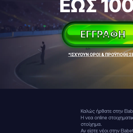
ΕΩΣ 10
ΕΓΓΡΑΦΉ
*ΙΣΧΥΟΥΝ ΟΡΟΙ & ΠΡΟΫΠΟΘΕΣΕ
Καλώς ήρθατε στην Elabe
Η νεα online στοιχηματι
στοίχημα.

Αν είστε νέοι στην Elab