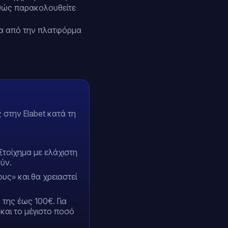
καθώς παρακολουθείτε 
σα από την πλατφόρμα 
 στην Elabet κατά τη
Στοίχημα με ελάχιστη
ούν.
υς» και θα χρειαστεί
της έως 100€. Για
και το μέγιστο ποσό