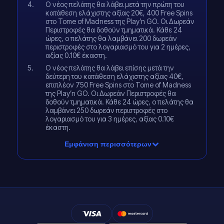
4.
Ο νέος πελάτης θα λάβει μετά την πρώτη του
κατάθεση ελάχιστης αξίας 20€, 400 Free Spins
στο Tome of Madness της Play’n GO. Οι Δωρεάν
Περιστροφές θα δοθούν τμηματικά. Κάθε 24
ώρες, ο πελάτης θα λαμβάνει 200 δωρεάν
περιστροφές στο λογαριασμό του για 2 ημέρες,
αξίας 0.10€ έκαστη.
5.
Ο νέος πελάτης θα λάβει επίσης μετά την
δεύτερη του κατάθεση ελάχιστης αξίας 40€,
επιπλέον 750 Free Spins στο Tome of Madness
της Play’n GO. Οι Δωρεάν Περιστροφές θα
δοθούν τμηματικά. Κάθε 24 ώρες, ο πελάτης θα
λαμβάνει 250 δωρεάν περιστροφές στο
λογαριασμό του για 3 ημέρες, αξίας 0.10€
έκαστη.
Εμφάνιση περισσότερων