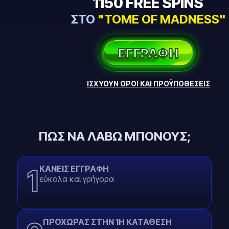
1150 FREE SPINS
ΣΤΟ
"TOME OF MADNESS"
ΕΓΓΡΑΦΉ
ΙΣΧΥΟΥΝ ΟΡΟΙ ΚΑΙ ΠΡΟΫΠΟΘΕΣΕΙΣ
ΠΩΣ ΝΑ ΛΑΒΩ ΜΠΟΝΟΥΣ;
1
ΚΑΝΕΙΣ ΕΓΓΡΑΦΗ
εύκολα και γρήγορα
ΠΡΟΧΩΡΑΣ ΣΤΗΝ 1Η ΚΑΤΑΘΕΣΗ