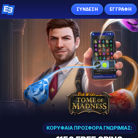
ΣΎΝΔΕΣΗ
ΕΓΓΡΑΦΉ
ΚΟΡΥΦΑΙΑ ΠΡΟΣΦΟΡΑ ΓΝΩΡΙΜΙΑΣ: